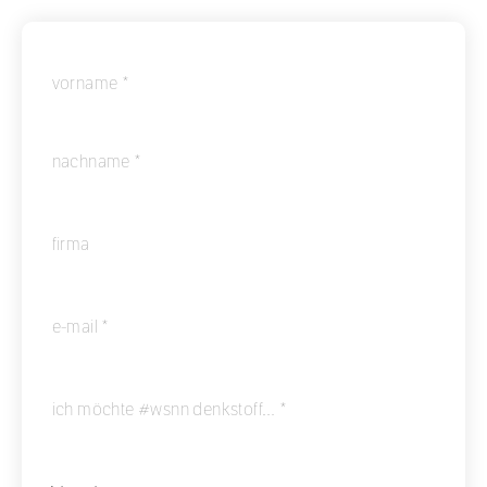
vorname *
nachname *
firma
e-mail *
keyboard_arrow_down
ich möchte #wsnn denkstoff… *